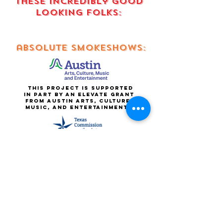
these incredibly good
looking FOLKS:
absolute smokeshows:
This project is supported
in part by an elevate grant
from Austin Arts, Culture,
Music, and entertainment.
This project is supported
in part by a grant from the
texas commission on the
arts
Smokin' hot babes:
Thanks to
Patron view
for partial website
sponsorship.