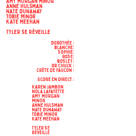
AMY MORGAN MINOR
Anne Hulsman
Nate Dunaway
Tobie Minor
Kate Meehan
Tyler se réveille
Dorothée :
blanche:
sophie:
rose:
bosley:
Dr Chuck :
crête de faucon :
Score en direct :
Karen Jambon
Nola Lafayette
AMY MORGAN
MINOR
Anne Hulsman
Nate Dunaway
Tobie Minor
Kate Meehan
Tyler se
réveille