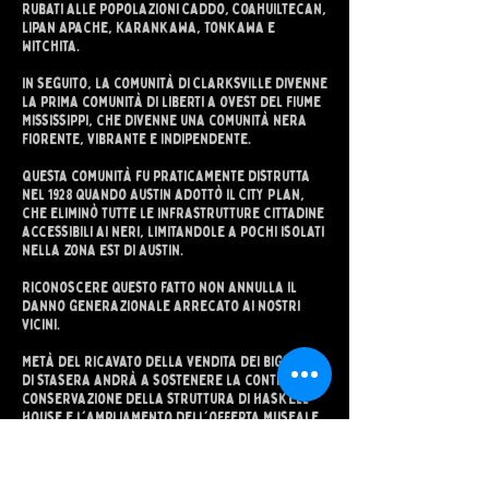
rubati alle popolazioni Caddo, Coahuiltecan,
Lipan Apache, Karankawa, Tonkawa e
Witchita.
In seguito, la comunità di Clarksville divenne
la prima comunità di liberti a ovest del fiume
Mississippi, che divenne una comunità nera
fiorente, vibrante e indipendente.
Questa comunità fu praticamente distrutta
nel 1928 quando Austin adottò il City Plan,
che eliminò tutte le infrastrutture cittadine
accessibili ai neri, limitandole a pochi isolati
nella zona est di Austin.
Riconoscere questo fatto non annulla il
danno generazionale arrecato ai nostri
vicini.
Metà del ricavato della vendita dei biglietti
di stasera andrà a sostenere la continua
conservazione della struttura di Haskell
House e l'ampliamento dell'offerta museale,
per garantire che l'eredità di questa
importante comunità sia preservata per le
generazioni future. Un'ulteriore parte del