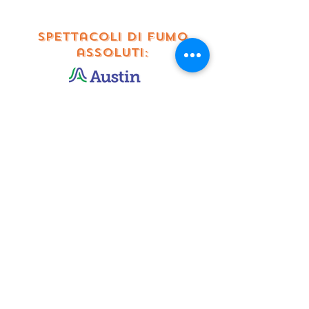
spettacoli di fumo
assoluti:
Questo progetto è
sostenuto in parte dal
Dipartimento per lo
sviluppo economico della
città di Austin.
Questo progetto è
sostenuto in parte dal
Dipartimento per lo
sviluppo economico della
città di Austin.
ragazze sexy:
brent jenkins, larry
mcgonigal, margaret
Menninger, wendy