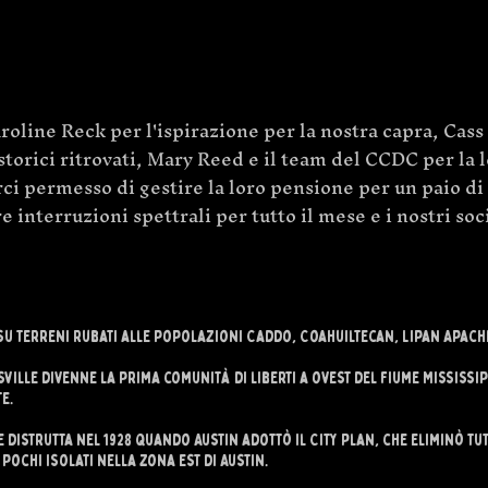
line Reck per l'ispirazione per la nostra capra, Cass 
storici ritrovati, Mary Reed e il team del CCDC per la l
i permesso di gestire la loro pensione per un paio di m
e interruzioni spettrali per tutto il mese e i nostri soc
su terreni rubati alle popolazioni Caddo, Coahuiltecan, Lipan Apac
sville divenne la prima comunità di liberti a ovest del fiume Mississ
e.
distrutta nel 1928 quando Austin adottò il City Plan, che eliminò tut
 pochi isolati nella zona est di Austin.