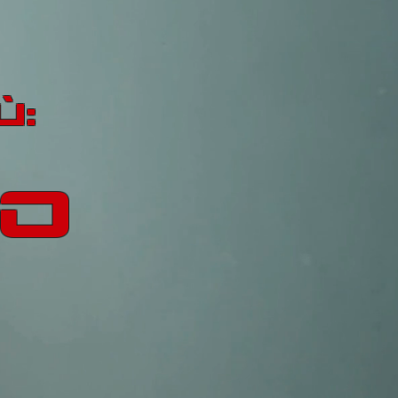
Ù:
IO