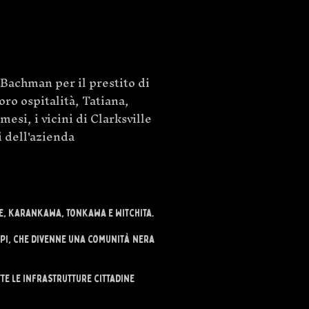
Bachman per il prestito di
oro ospitalità, Tatiana,
esi, i vicini di Clarksville
i dell'azienda
he, Karankawa, Tonkawa e Witchita.
ippi, che divenne una comunità nera
te le infrastrutture cittadine