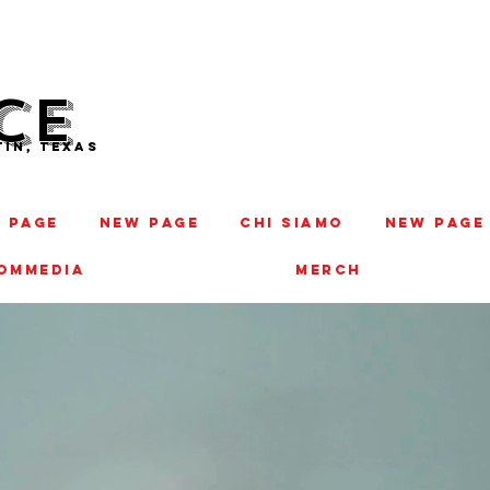
CE
IN, TEXAS
 Page
New Page
CHI SIAMO
New Page
COMMEDIA
MERCH