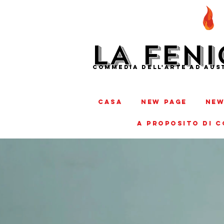
LA FENI
COMMEDIA DELL'ARTE AD AUST
CASA
New Page
New
A PROPOSITO DI 