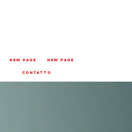
New Page
New Page
CONTATTO