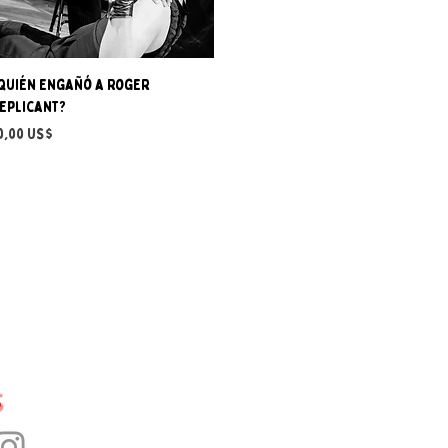
Vista rápida
Quién engañó a Roger
eplicant?
recio
0,00 US$
s