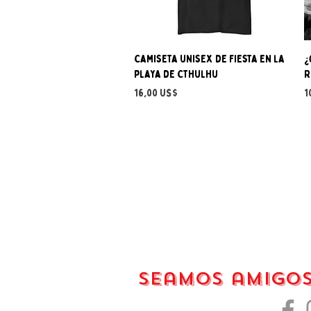
Vista rápida
Camiseta unisex de fiesta en la
¿
playa de Cthulhu
R
Precio
P
16,00 US$
1
Seamos amigo