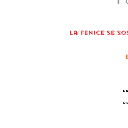
La Fenice se s
E
D