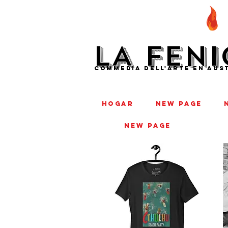
LA FENI
COMMEDIA DELL'ARTE EN AUST
HOGAR
New Page
New Page