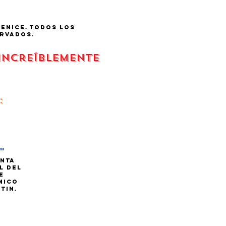
fenice.
todos los
rvados.
 increíblemente
:
nta
l del
e
mico
tin.