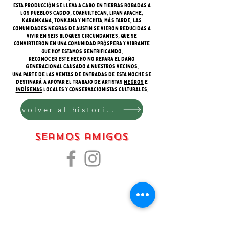
Esta producción se lleva a cabo en tierras robadas a
los pueblos Caddo, Coahuiltecan, Lipan Apache,
Karankawa, Tonkawa y Witchita. Más tarde, las
comunidades negras de Austin se vieron reducidas a
vivir en seis bloques circundantes, que se
convirtieron en una comunidad próspera y vibrante
que hoy estamos gentrificando.
Reconocer este hecho no repara el daño
generacional causado a nuestros vecinos.
Una parte de las ventas de entradas de esta noche se
destinará a apoyar el trabajo de artistas
negros
e
indígenas
locales y conservacionistas culturales.
volver al historial de producción
Seamos amigos