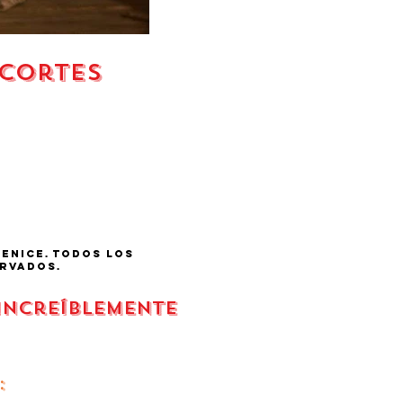
ecortes
fenice.
todos los
rvados.
 increíblemente
: