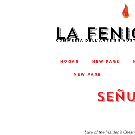
LA FENI
COMMEDIA DELL'ARTE EN AUST
HOGAR
New Page
New Page
señu
Lure of the Maiden's Chest