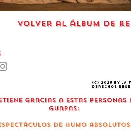
volver al álbum de r
s
(C) 2025 by La 
derechos rese
ostiene gracias a estas personas
guapas:
espectáculos de humo absolutos