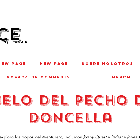
CE
IN, TEXAS
New Page
New Page
SOBRE NOSOTROS
ACERCA DE COMMEDIA
MERCH
elo del pecho 
doncella
exploró los tropos del Aventurero, incluidos
Jonny Quest
e
Indiana Jones.