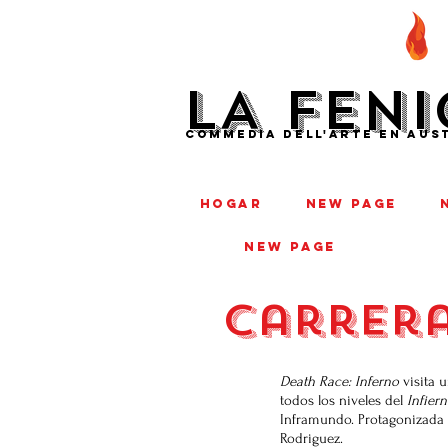
LA FENI
COMMEDIA DELL'ARTE EN AUST
HOGAR
New Page
New Page
carrera
Death Race: Inferno
visita 
todos los niveles del
Infier
Inframundo. Protagonizada 
Rodriguez.