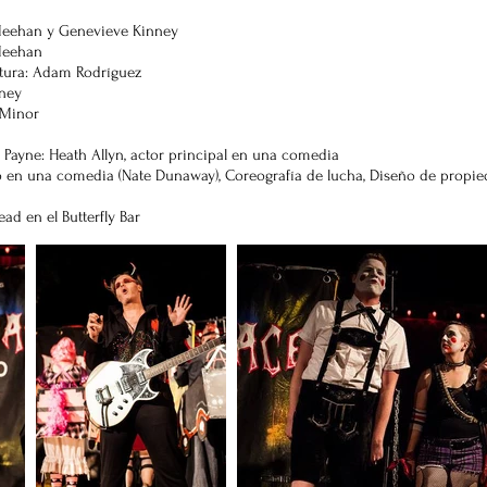
 Meehan y Genevieve Kinney
Meehan
ntura: Adam Rodríguez
nney
 Minor
 Payne: Heath Allyn, actor principal en una comedia
 en una comedia (Nate Dunaway), Coreografía de lucha, Diseño de propi
ad en el Butterfly Bar