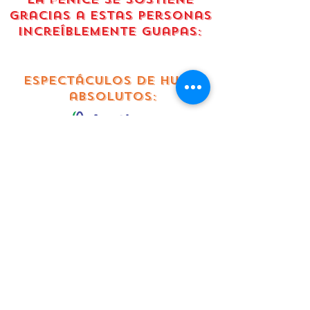
gracias a estas personas
increíblemente guapas:
espectáculos de humo
absolutos:
Este proyecto cuenta con
el apoyo parcial del
Departamento de
Desarrollo Económico de
la Ciudad de Austin.
Este proyecto cuenta con
el apoyo parcial del
Departamento de
Desarrollo Económico de
la Ciudad de Austin.
chicas calientes: