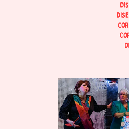
Di
Dis
cor
Cor
D