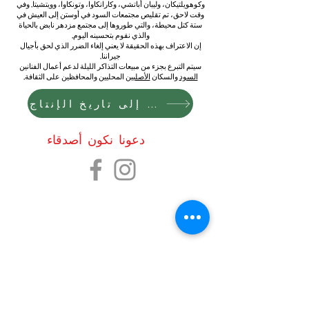
وكوهويلتيكان، وليبان أباتشي، وكارانكاوا، وتونكاوا، وويتشيتا. وفي
وقت لاحق، تم تقليص مجتمعات السود في أوستن إلى العيش في
ستة كتل محيطة، والتي طوروها إلى مجتمع مزدهر نابض بالحياة
والذي نقوم بتحسينه اليوم.
إن الاعتراف بهذه الحقيقة لا يعني إلغاء الضرر الذي لحق بأجيال
جيراننا.
سيتم التبرع بجزء من مبيعات التذاكر الليلة لدعم أعمال الفنانين
السود
والسكان
الأصليين
المحليين والمحافظين على الثقافة.
العودة إلى تاريخ الإنتاج
دعونا نكون أصدقاء