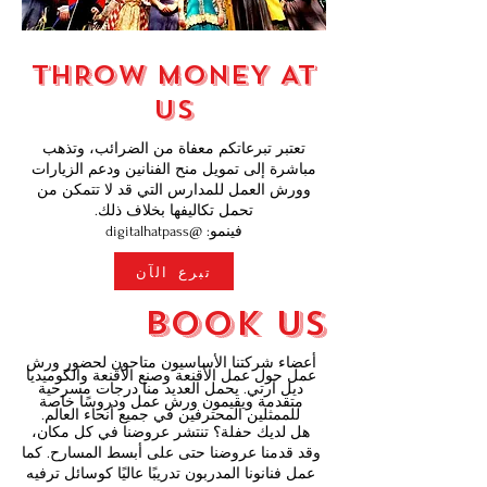
THROW MONEY AT
US
تعتبر تبرعاتكم معفاة من الضرائب، وتذهب
مباشرة إلى تمويل منح الفنانين ودعم الزيارات
وورش العمل للمدارس التي قد لا تتمكن من
تحمل تكاليفها بخلاف ذلك.
فينمو: @digitalhatpass
تبرع الآن
book us
أعضاء شركتنا الأساسيون متاحون لحضور ورش
عمل حول عمل الأقنعة وصنع الأقنعة والكوميديا
ديل آرتي. يحمل العديد منا درجات مسرحية
متقدمة ويقيمون ورش عمل ودروسًا خاصة
للممثلين المحترفين في جميع أنحاء العالم.
هل لديك حفلة؟ تنتشر عروضنا في كل مكان،
وقد قدمنا عروضنا حتى على أبسط المسارح. كما
عمل فنانونا المدربون تدريبًا عاليًا كوسائل ترفيه