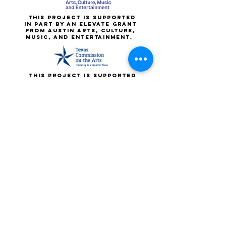
This project is supported
in part by an elevate grant
from Austin Arts, Culture,
Music, and entertainment.
This project is supported
in part by a grant from the
texas commission on the
arts
Smokin' hot babes:
Thanks to
Patron view
for partial website
sponsorship.
hot babes:
brent jenkins, Karen
Jambon, larry
mcgonigal, margaret
Menninger, wendy
salome, Lisa Scheps,