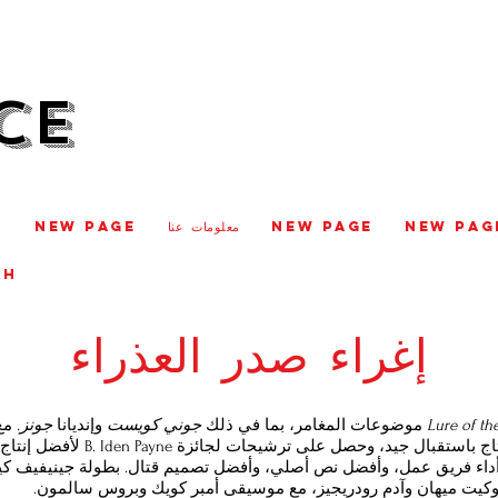
CE
New Pag
New Page
معلومات عنا
New Page
e
CH
إغراء صدر العذراء
Lure of th
موضوعات المغامر، بما في ذلك
جوني كويست
وإنديانا
جونز.
مع
والأقنعة والرقص، حظي الإنتاج باستقبال جي
أداء فريق عمل، وأفضل نص أصلي، وأفضل تصميم قتال. بطولة جينيفيف كي
يت ميهان وآدم رودريجيز، مع موسيقى أمبر كويك وبروس سالمون.