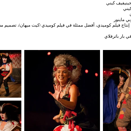
جينيفيف كيني
يني
بي ماينور
رشح لجائزة B. Iden Payne: إنتاج فيلم كوميدي، أفضل ممثلة في فيلم كوميدي (كيت ميهان)، ت
 بار باترفلاي