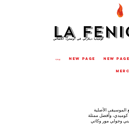
LA FENI
كوميديا ديلارتي في أوستن، تكساس
New Pag
New Page
بيت
MER
 الموسيقى الأصلية
د، وحصل على ترشيحات لجائزة B. Iden Payne لأفضل إنتاج كوميدي، وأفضل ممثلة
ني وجولي مور وكاتي