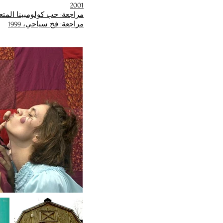
2001
مراجعة: حب كولومبينا المتعدد، 
مراجعة: فخ سياحي، 1999