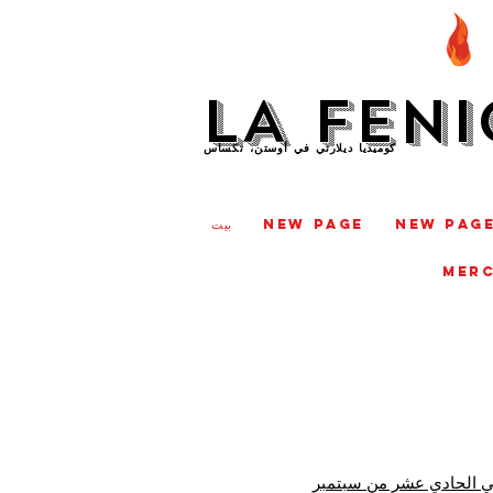
LA FENI
كوميديا ديلارتي في أوستن، تكساس
New Pag
New Page
بيت
MER
في الحادي عشر من سبتمبر