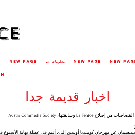
CE
New Pag
New Page
معلومات عنا
New Page
e
CH
اخبار قديمة جدا
La F وسابقتها، Austin Commedia Society.
يتسمان عن مهرجان كوميديا أوستن الذي أقيم في عطلة نهاية الأسبوع 