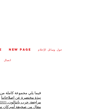
حول وسائل الإعلام
New Page
e
اتصال
فيما يلي مجموعة كاملة من القصاصات من إصلاح enice
نبذة مختصرة عن إصلاحاتنا
مراجعة: حرب بانتالون، 2003
مقال من صحيفة أميركان ست