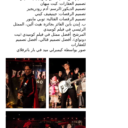
تصميم العقارات: كيت ميهان
تصميم الديكور/الرسم: آدم رودريجيز
تصميم الرقصات: جينيفيف كيني
تصميم الرقصات القتالية: توبي ماينور
ب. إيدن باين الفائز بجائزة: هيث ألين، الممثل
الرئيسي في فيلم كوميدي
المرشح: أفضل ممثل في فيلم كوميدي (نيت
دونواي)، أفضل تصميم قتالي، أفضل تصميم
للعقارات
صور بواسطة كيمبرلي ميد في بار باترفلاي