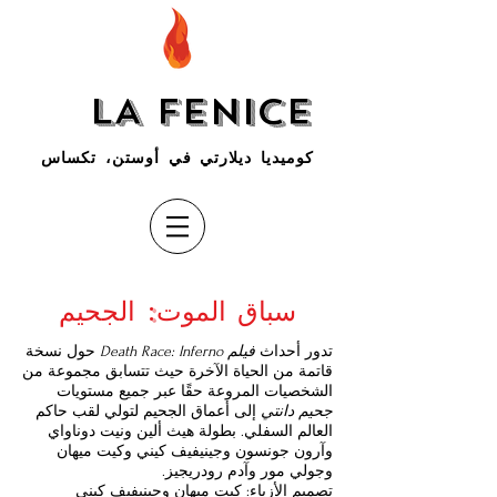
LA FENICE
كوميديا ديلارتي في أوستن، تكساس
سباق الموت: الجحيم
تدور أحداث
فيلم Death Race: Inferno
حول نسخة
قاتمة من الحياة الآخرة حيث تتسابق مجموعة من
الشخصيات المروعة حقًا عبر جميع مستويات
جحيم دانتي
إلى أعماق الجحيم لتولي لقب حاكم
العالم السفلي. بطولة هيث ألين ونيت دوناواي
وآرون جونسون وجينيفيف كيني وكيت ميهان
وجولي مور وآدم رودريجيز.
تصميم الأزياء: كيت ميهان وجينيفيف كيني